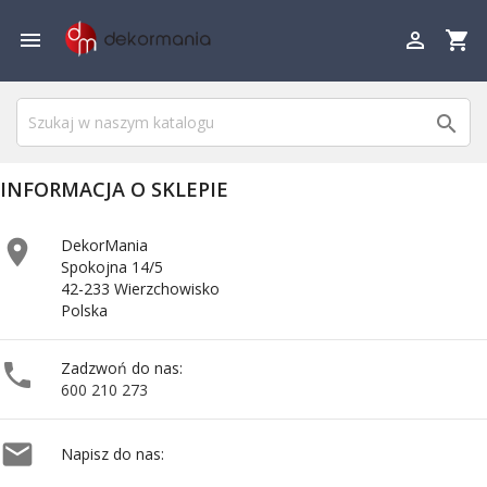

shopping_cart


INFORMACJA O SKLEPIE

DekorMania
Spokojna 14/5
42-233 Wierzchowisko
Polska

Zadzwoń do nas:
600 210 273

Napisz do nas: