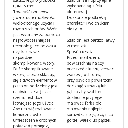
sztucznego o grubości
Szablon samoprzylepne
0,4-0,5 mm.
wykonane są z folii
Trwałość tworzywa
ploterowej
gwarantuje możliwość
Doskonale podkreślą
wielokrotnego użycia i
charakter Twoich ścian i
mycia szablonów. Wzór
nie tylko.
jest wycinany za pomocą
najnowocześniejszej
Szablon jest bardzo łatwy
technologi, co pozwala
w montażu
uzyskać nawet
Sposób użycia:
najbardziej
Przed montażem,
skomplikowane wzory.
powierzchnię należy
Duże skomplikowane
przetrzeć z kurzu, zerwać
wzory, często składają
warstwę ochronną i
się z dwóch elementów
przyłożyć do powierzchni,
(szablon podzielony jest
docisnąć szmatką lub
na dwie części) dzięki
gąbką aby szablon
czemu jest dużo
dokładnie przylegał i
łatwiejsze jego użycie.
malować farbą (do
Aby ułatwić malowanie
malowania najlepiej
konieczne było
sprawdza się gąbka, nico
umieszczenie drobnych
gorzej wałek lub pędzel.
połączeń pomiędzy