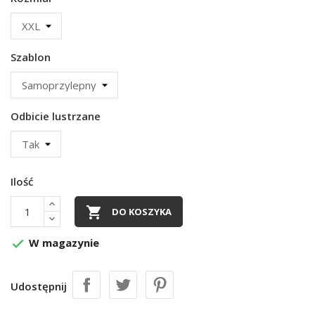
Szablon
Odbicie lustrzane
Ilość

DO KOSZYKA
W magazynie

Udostępnij